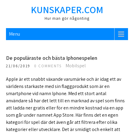
Skip
KUNSKAPER.COM
to
content
Hur man gör någonting
Menu
De populäraste och bästa Iphonespelen
Mobilspel
21/06/2019
0 COMMENTS
Apple är ett snabbt växande varumärke och är idag ett av
världens starkaste med sin flaggprodukt som är en
smartphone vid namn Iphone. Med ett stort antal
användare så har det lett till en marknad av spel som finns
att ladda ner gratis eller för en mindre kostnad via en app
som går under namnet App Store. Här finns det en egen
kategori för spel där det även går att filtrera efter olika
kategorier eller utvecklare. Det är smidigt och enkelt att