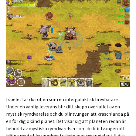
I spelet tar du rollen som en intergalaktisk brevbärare.
Under en vanlig leverans blir ditt skepp överfallet av en
mystisk rymdvarelse och du blir tvungen att kraschlanda på
en för dig okänd planet. Det visar sig att planeten redan är
bebodd av mystiska rymdvarelser som du blir tvungen att
hjälpa med olika uppdrag i utbyte mot reservdelar till ditt