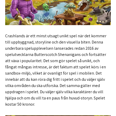
Crashlands är ett minst utsagt unikt spel när det kommer
till uppbyggnad, storyline och den visuella biten. Denna
underbara spelupplevelsen lanserades redan 2016 av
spelutvecklarna Butterscotch Shenanigans och fortsätter
att växa i popularitet. Det som gör spelet så unikt, och
fångat mångas intresse, är det faktum att spelet körs i en
sandbox-miljö, vilket är ovanligt för spel i mobilen. Det
innebär att du kan röra dig fritt i spelet och du väljer själv
vilka områden du ska utforska. Det samma gäller med
uppdragen i spelet. Du väljer själv vilka karaktärer du vill
hjälpa och om du vill ta en paus från huvud-storyn. Spelet
kostar 50 kronor.