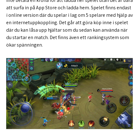
inte betala en krona för att ladda ner spelet utan det är bara
att surfa in på App Store och ladda hem. Spelet finns endast
i online version där du spelar i lag om 5 spelare med hjälp av
en internetuppkoppling. Det går att göra köp inne i spelet
där du kan låsa upp hjältar som du sedan kan använda när
du startar en match. Det finns även ett rankingsystem som
ökar spänningen.