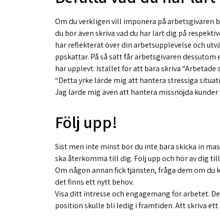
Om du verkligen vill imponera på arbetsgivaren bö
du bör även skriva vad du har lärt dig på respektiv
har reflekterat över din arbetsupplevelse och ut
ppskattar. På så sätt får arbetsgivaren dessutom e
har upplevt. Istället för att bara skriva “Arbetade 
“Detta yrke lärde mig att hantera stressiga situati
Jag lärde mig även att hantera missnöjda kunder
Följ upp!
Sist men inte minst bör du inte bara skicka in mas
ska återkomma till dig. Följ upp och hör av dig ti
Om någon annan fick tjänsten, fråga dem om du
det finns ett nytt behov.
Visa ditt intresse och engagemang för arbetet. D
position skulle bli ledig i framtiden. Att skriva ett