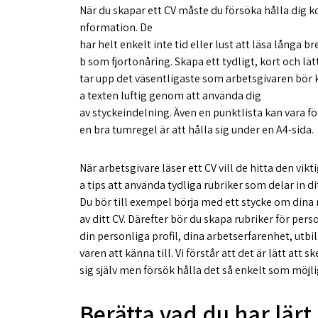
När du skapar ett CV måste du försöka hålla dig ko
nformation. De
har helt enkelt inte tid eller lust att läsa långa b
b som fjortonåring. Skapa ett tydligt, kort och lät
tar upp det väsentligaste som arbetsgivaren bör kän
a texten luftig genom att använda dig
av styckeindelning. Även en punktlista kan vara för
en bra tumregel är att hålla sig under en A4-sida.
När arbetsgivare läser ett CV vill de hitta den vi
a tips att använda tydliga rubriker som delar in dit
Du bör till exempel börja med ett stycke om dina 
av ditt CV. Därefter bör du skapa rubriker för per
din personliga profil, dina arbetserfarenhet, utb
varen att känna till. Vi förstår att det är lätt att
sig själv men försök hålla det så enkelt som möjli
Berätta vad du har lärt