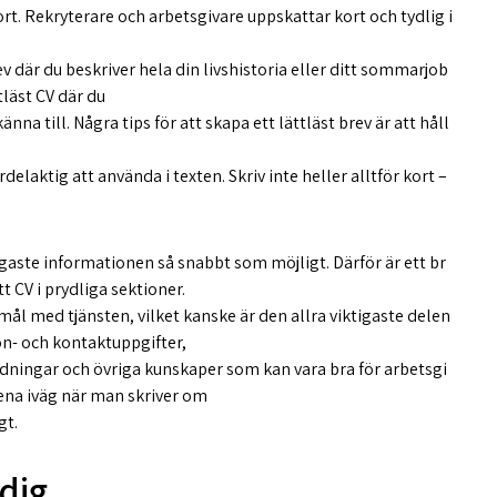
rt. Rekryterare och arbetsgivare uppskattar kort och tydlig i
rev där du beskriver hela din livshistoria eller ditt sommarjob
tläst CV där du
na till. Några tips för att skapa ett lättläst brev är att håll
delaktig att använda i texten. Skriv inte heller alltför kort –
ktigaste informationen så snabbt som möjligt. Därför är ett br
t CV i prydliga sektioner.
mål med tjänsten, vilket kanske är den allra viktigaste delen
son- och kontaktuppgifter,
ildningar och övriga kunskaper som kan vara bra för arbetsgi
 skena iväg när man skriver om
gt.
 dig