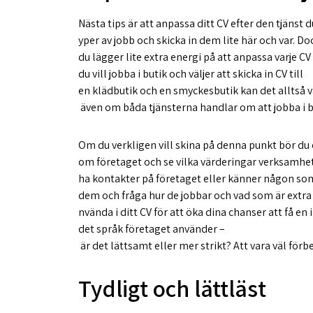
Nästa tips är att anpassa ditt CV efter den tjänst 
yper av jobb och skicka in dem lite här och var. Do
du lägger lite extra energi på att anpassa varje CV
du vill jobba i butik och väljer att skicka in CV till
en klädbutik och en smyckesbutik kan det alltså v
även om båda tjänsterna handlar om att jobba i b
Om du verkligen vill skina på denna punkt bör du
om företaget och se vilka värderingar verksamhet
ha kontakter på företaget eller känner någon som
dem och fråga hur de jobbar och vad som är extra 
nvända i ditt CV för att öka dina chanser att få e
det språk företaget använder –
är det lättsamt eller mer strikt? Att vara väl förb
Tydligt och lättläst