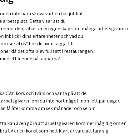
r du inte bara skriva vart du har jobbat –
e arbetsplats. Detta visar att du
värderat den, vilket är en egenskap som många arbetsgivare u
n inblick i dina erfarenheter och vad du
som servitris” bör du även lägga till
oner då det ofta blev fullsatt i restaurangen.
 med ett leende på läpparna”.
sa CV:n kors och tvärs och vänta på att de
ll arbetsgivaren om du inte hört något inom ett par dagar.
 kan få återkomma om sex månader och se om
etta kan även göra att arbetsgivaren kommer ihåg dig om en
 bra CV är en konst som helt klart är värd att lära sig.