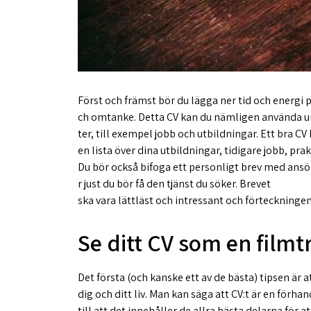
Först och främst bör du lägga ner tid och energi på
ch omtanke. Detta CV kan du nämligen använda un
ter, till exempel jobb och utbildningar. Ett bra CV
en lista över dina utbildningar, tidigare jobb, pr
Du bör också bifoga ett personligt brev med ansö
r just du bör få den tjänst du söker. Brevet
ska vara lättläst och intressant och förteckning
Se ditt CV som en filmtr
Det första (och kanske ett av de bästa) tipsen är a
dig och ditt liv. Man kan säga att CV:t är en förh
till att det innehåller de allra bästa delarna fö