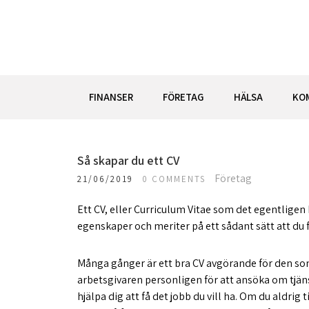
Skip
to
content
FINANSER
FÖRETAG
HÄLSA
KO
Så skapar du ett CV
Företag
21/06/2019
0 COMMENTS
Ett CV, eller Curriculum Vitae som det egentligen
egenskaper och meriter på ett sådant sätt att du 
Många gånger är ett bra CV avgörande för den som 
arbetsgivaren personligen för att ansöka om tjäns
hjälpa dig att få det jobb du vill ha. Om du aldrig t