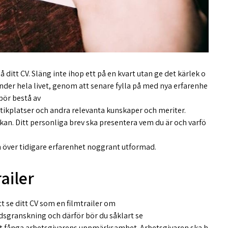
 ditt CV. Släng inte ihop ett på en kvart utan ge det kärlek o
der hela livet, genom att senare fylla på med nya erfarenhe
 bör bestå av
aktikplatser och andra relevanta kunskaper och meriter.
kan. Ditt personliga brev ska presentera vem du är och varfö
en över tidigare erfarenhet noggrant utformad.
ailer
tt se ditt CV som en filmtrailer om
andsgranskning och därför bör du såklart se
r att fånga arbetsgivarens uppmärksamhet. Arbetsgivaren ska h